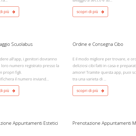
.Ta...
lavaggio a secco e sti...
di più
scopri di più
Ristorante
Android - iOS
aggio Scuolabus
Ordine e Consegna Cibo
ere all'app, i genitori dovranno
E il modo migliore per trovare, e or
il loro numero registrato presso la
deliziosi cibi fatti in casa e prepara
 propri figli.
amore! Tramite questa app, puoi sc
ifichera il numero inviand...
tra una varieta di ...
di più
scopri di più
Medico
Android - iOs
zione Appuntamenti Estetici
Prenotazione Appuntamenti M