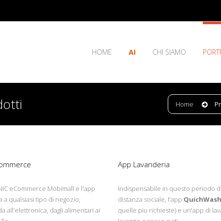
HOME
AI
CHI SIAMO
PORT
otti
Home
Pr
Delivery
Android - iOs
commerce
App Lavanderia
NIC eCommerce Mobimall e l'app
Indispensabile in questo periodo d
a a qualsiasi tipo di negozio,
distanza sociale, l'app
QuichWas
a all'elettronica, dagli alimentari ai
quelle piu richieste) e un'app di la