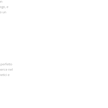
un
ogo, e
do un
perfetto
merce nel
etici e