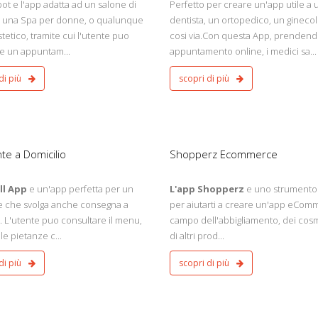
t e l'app adatta ad un salone di
Perfetto per creare un'app utile a 
, una Spa per donne, o qualunque
dentista, un ortopedico, un ginecol
tetico, tramite cui l'utente puo
cosi via.Con questa App, prenden
e un appuntam...
appuntamento online, i medici sa...
di più
scopri di più
Commercio
Android - iOs
te a Domicilio
Shopperz Ecommerce
ll App
e un'app perfetta per un
L'app Shopperz
e uno strumento 
te che svolga anche consegna a
per aiutarti a creare un'app eCom
. L'utente puo consultare il menu,
campo dell'abbigliamento, dei cosm
le pietanze c...
di altri prod...
di più
scopri di più