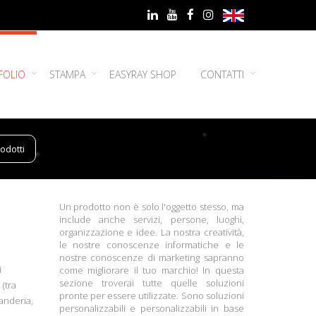
FOLIO
STAMPA
EASYRAY SHOP
CONTATTI
odotti
Un prodotto non è solo l'oggetto stesso, ma
include anche servizi, persone, luoghi,
organizzazione e idee. La nostra creatività,
le nostre conoscenze informatiche e le
nostre conoscenze di marketing sapranno
i
come migliorare il tuo marchio! In questa
sezione troverai tutte quelle soluzioni
h
(tra
pronte per essere utilizzate. Sono soluzioni
vanderia,
personalizzabili e personalizzabili in base