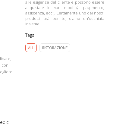
alle esigenze del cliente e possono essere
acquistate in vari modi (a pagamento,
assistenza, ecc.). Certamente uno dei nostri
prodotti farà per te, diamo un'occhiata
insieme!
Tags
ALL
RISTORAZIONE
dinare,
ti con
egliere
edici