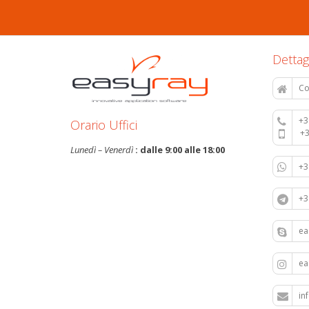
Dettag
Co
+3
Orario Uffici
+
Lunedì – Venerdì
: dalle 9:00 alle 18:00
+
+
ea
e
in