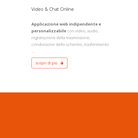
Video & Chat Online
Applicazione web indipendente e
personalizzabile
con video, audio,
registrazione della trasmissione,
condivisione dello schermo, trasferimento
...
scopri di più