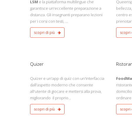
LSM
e la piattaforma multilingue che
Queenspo
garantisce un'eccellente preparazione a
bellezza
distanza. Gli insegnanti preparano lezioni
centro es
per i corsi con testi, ...
prenotar
scopri di più
scopri 
LTURA GENERALE
Ristorante
roid - iOs
Android - iOs
Quizer
Ristoran
Quizer e un'app di quiz con un'interfaccia
FoodMa
dall'aspetto moderno che consente
ristoran
all'utente di giocare e mettersi alla prova,
domicilio
migliorando il proprio...
ordinare 
scopri di più
scopri 
ro, Scuola, Sanita
Android, iOS