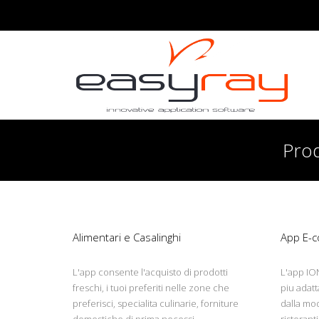
Prod
Commercio
Commercio
Android - iOs
Android - iOs
Alimentari e Casalinghi
App E-
L'app consente l'acquisto di prodotti
L'app IO
freschi, i tuoi preferiti nelle zone che
piu adatt
preferisci, specialita culinarie, forniture
dalla mod