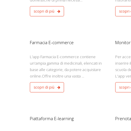
domestiche di prima necessi...
ristoranti
scopri di più
scopri 
Medico
Trasporto
Android - iOs
Android - iOs
Farmacia E-commerce
Monitor
L'app Farmacia E-commerce contiene
Per acced
un'ampia gamma di medicinali, elencati in
inserire 
base alle categorie, da potere acquistare
scuola dei
online.Offre inoltre una vasta ...
L'app ver
scopri di più
scopri 
, Corsi a distanza
Bellezza
Android - iOs
Piattaforma E-learning
Prenota