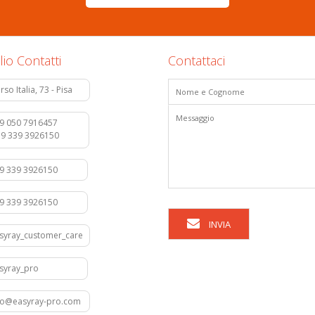
lio Contatti
Contattaci
rso Italia, 73 - Pisa
9 050 7916457
39 339 3926150
39 339 3926150
39 339 3926150
INVIA
syray_customer_care
asyray_pro
fo@easyray-pro.com