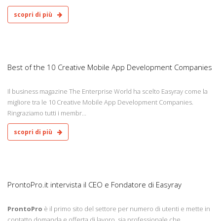
scopri di più
1
Best of the 10 Creative Mobile App Development Companies
Il business magazine The Enterprise World ha scelto Easyray come la
migliore tra le 10 Creative Mobile App Development Companies.
Ringraziamo tutti i membr...
scopri di più
1
ProntoPro.it intervista il CEO e Fondatore di Easyray
ProntoPro
è il primo sito del settore per numero di utenti e mette in
contatto domanda e offerta di lavoro, sia professionale che