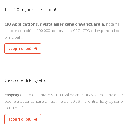
Tra i 10 migliori in Europa!
CIO Applications, rivista americana d'avanguardia,
nota nel
settore con più di 100.000 abbonati tra CEO, CTO ed esponenti delle
principali...
scopri di più
9
Gestione di Progetto
Easyray
e lieto di contare su una solida amministrazione, una delle
poche a poter vantare un uptime del 99,9%. I clienti di Easyray sono
sicuri del fa...
scopri di più