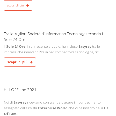
scopri di più
2
Tra le Migliori Società di Information Tecnology secondo il
Sole 24 Ore
Il
Sole 24 Ore
, in un recente articolo, ha incluso
Easyray
tra le
imprese che innovano l'Italia per competitività tecnologica, ric...
scopri di più
2
Hall Of Fame 2021
Noi di
Easyray
riceviamo con grande piacere il riconoscimento
assegnato dalla rivista
Enterprise World
che ci ha inserito nella
Hall
Of Fam...