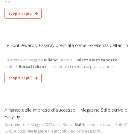
e a...
scopri di più
2
Le Fonti Awards, Easyray premiata come Eccellenza dell’anno.
Lo scorso 26 Maggio a
Milano
, presso il
Palazzo Mezzanotte
–
sede di
Borsa Italiana
– si è tenuta la serata di premiazione ...
scopri di più
2
A fianco delle imprese di successo, il Megazine Stil'è scrive di
Easyray
Sul numero di Maggio 2022 della Rivista
Stil’è
, in edicola con Il Sole 24
ORE, è possibile leggere un articolo dedicato a Easyray.