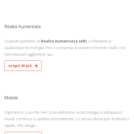
9
Realta Aumentata
Quando parliamo di
Realta Aumentata (AR)
, ci riferiamo a
qualunque tecnologia che ci consenta di vedere il mondo reale con
informazioni aggiuntive, qu...
scopri di più
9
Mobile
Ogni anno, o anche nel corso dell'anno, la tecnologia si sviluppa in
modo continuo e cambia velocemente. Lo stesso dicasi per Android o
Apple, che vengo...