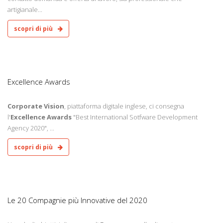
artigianale...
scopri di più
0
Excellence Awards
Corporate Vision
, piattaforma digitale inglese, ci consegna
l'
Excellence Awards
"Best International Sotfware Development
Agency 2020", ...
scopri di più
0
Le 20 Compagnie più Innovative del 2020