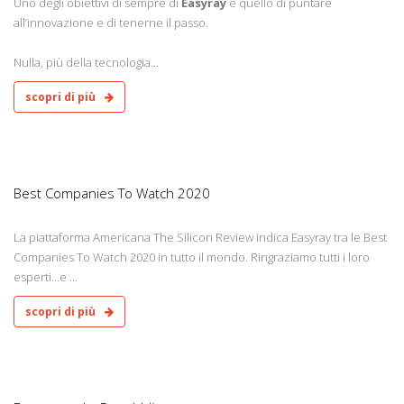
Uno degli obiettivi di sempre di
Easyray
e quello di puntare
all’innovazione e di tenerne il passo.
Nulla, più della tecnologia...
scopri di più
0
Best Companies To Watch 2020
La piattaforma Americana The Silicon Review indica Easyray tra le Best
Companies To Watch 2020 in tutto il mondo. Ringraziamo tutti i loro
esperti…e ...
scopri di più
0