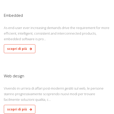
9
Embedded
As end-user ever increasing demands drive the requirement for more
efficient, intelligent, consistent and interconnected products,
embedded software is pro...
scopri di più
9
Web design
Vivendo in un'era di affari post-moderni gestiti sul web, le persone
stanno progressivamente scoprendo nuovi modi per trovare
facilmente soluzioni qualita, c...
scopri di più