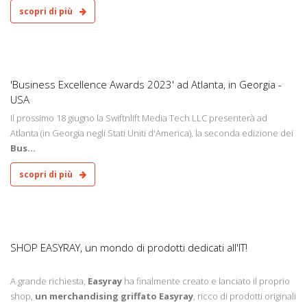
scopri di più
3
'Business Excellence Awards 2023' ad Atlanta, in Georgia -
USA
Il prossimo 18 giugno la Swiftnlift Media Tech LLC presenterà ad
Atlanta (in Georgia negli Stati Uniti d'America), la seconda edizione dei
Bus...
scopri di più
2
SHOP EASYRAY, un mondo di prodotti dedicati all'IT!
A grande richiesta,
Easyray
ha finalmente creato e lanciato il proprio
shop,
un merchandising griffato Easyray
, ricco di prodotti originali