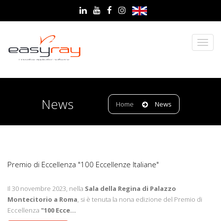
News
Home
News
3
Premio di Eccellenza "100 Eccellenze Italiane"
Il 30 novembre 2023, nella
Sala della Regina di Palazzo
Montecitorio a Roma
, si è tenuta la nona edizione del Premio di
Eccellenza
"100 Ecce...