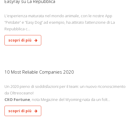
Easyray su La Repubblica
L’esperienza maturata nel mondo animale, con le nostre App
“Petdate” e “Easy Dog” ad esempio, ha attirato l’attenzione di
La
Repubblica c...
scopri di più
0
10 Most Reliable Companies 2020
Un 2020 pieno di soddisfazioni per il team: un nuovo riconoscimento
da Oltreoceano!
CXO Fortune
, nota Megazine del Wyoming nata da un folt...
scopri di più
0