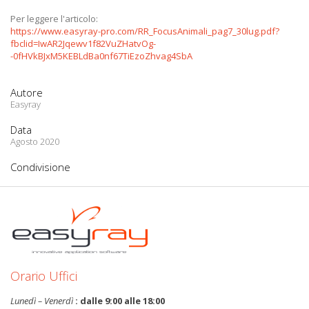
Per leggere l'articolo:
https://www.easyray-pro.com/RR_FocusAnimali_pag7_30lug.pdf?
fbclid=IwAR2Jqewv1f82VuZHatvOg-
-0fHVkBJxM5KEBLdBa0nf67TiEzoZhvag4SbA
Autore
Easyray
Data
Agosto 2020
Condivisione
Orario Uffici
Lunedì – Venerdì
: dalle 9:00 alle 18:00