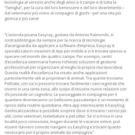
tecnologia al servizio anche degli amici a 4 zampe e di tutta la
“famiglia”, per la cura del loro benessere e del loro divertimento –
dal veterinario più vicino al compagno di giochi - per una vita più
gioiosa e più sana!
“L’azienda pisana Easyray, guidata da Antonio Raimondo, si
contraddistingue da sempre per la ricerca di tecnologie
d’avanguardia da applicare a software d’impresa. Easyray è
specializzata in creazioni di App per mobile e si è trovata spesso a
operare nel mondo dei quattro zampe. Per esempio, centri
d’eccellenza veterinaria hanno richiesto soluzioni di gestione
professionali per organizzare al meglio la propria vita lavorativa.
Questa realtà d’eccellenza ha creato anche applicazioni
particolarmente utili ai proprietari di animali. Tra queste troviamo
PetDate, con cui si possono trovare facilmente i cani registrati che
vivono in una certa zona, allo scopo di tessere nuove relazioni con
chi possiede un cagnolino. Le passeggiate in compagnia per il
quartiere diventeranno un bellissimo passatempo e un momento di
riposo dalla routine quotidiana. Altra app interessante è EasyDog.
Geolocalizzandosi e possibile scoprire dove si trovano i servizi più
utili, come veterinari, toelettature e pet sitter. Se ci si trova in una
località poco conosciuta, magari durante le vacanze estive, può
essere davvero comodo navigare su EasyDog e trovare quanto
necessario per il proprio animale da compagnia.”