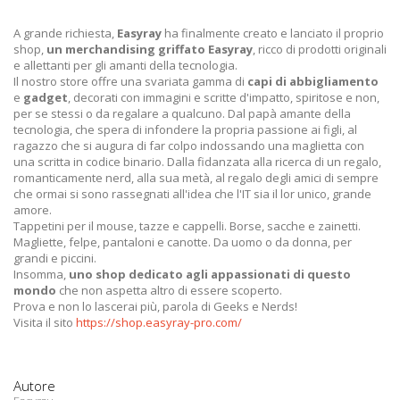
A grande richiesta,
Easyray
ha finalmente creato e lanciato il proprio
shop,
un merchandising griffato Easyray
, ricco di prodotti originali
e allettanti per gli amanti della tecnologia.
Il nostro store offre una svariata gamma di
capi di abbigliamento
e
gadget
, decorati con immagini e scritte d'impatto, spiritose e non,
per se stessi o da regalare a qualcuno. Dal papà amante della
tecnologia, che spera di infondere la propria passione ai figli, al
ragazzo che si augura di far colpo indossando una maglietta con
una scritta in codice binario. Dalla fidanzata alla ricerca di un regalo,
romanticamente nerd, alla sua metà, al regalo degli amici di sempre
che ormai si sono rassegnati all'idea che l'IT sia il lor unico, grande
amore.
Tappetini per il mouse, tazze e cappelli. Borse, sacche e zainetti.
Magliette, felpe, pantaloni e canotte. Da uomo o da donna, per
grandi e piccini.
Insomma,
uno shop dedicato agli appassionati di questo
mondo
che non aspetta altro di essere scoperto.
Prova e non lo lascerai più, parola di Geeks e Nerds!
Visita il sito
https://shop.easyray-pro.com/
Autore