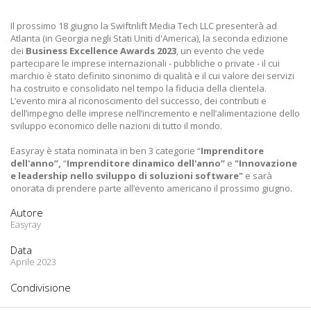
Il prossimo 18 giugno la Swiftnlift Media Tech LLC presenterà ad
Atlanta (in Georgia negli Stati Uniti d'America), la seconda edizione
dei
Business Excellence Awards 2023
, un evento che vede
partecipare le imprese internazionali - pubbliche o private - il cui
marchio è stato definito sinonimo di qualità e il cui valore dei servizi
ha costruito e consolidato nel tempo la fiducia della clientela.
L’evento mira al riconoscimento del successo, dei contributi e
dell’impegno delle imprese nell’incremento e nell’alimentazione dello
sviluppo economico delle nazioni di tutto il mondo.
Easyray è stata nominata in ben 3 categorie “
Imprenditore
dell'anno”,
“
Imprenditore
dinamico dell'anno”
e
"Innovazione
e leadership nello sviluppo di soluzioni software"
e sarà
onorata di prendere parte all’evento americano il prossimo giugno.
Autore
Easyray
Data
Aprile 2023
Condivisione