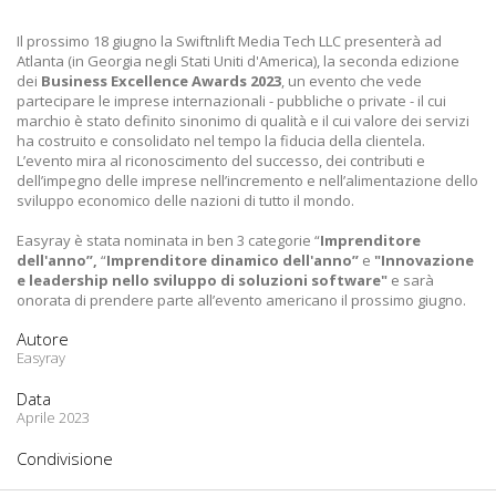
Il prossimo 18 giugno la Swiftnlift Media Tech LLC presenterà ad
Atlanta (in Georgia negli Stati Uniti d'America), la seconda edizione
dei
Business Excellence Awards 2023
, un evento che vede
partecipare le imprese internazionali - pubbliche o private - il cui
marchio è stato definito sinonimo di qualità e il cui valore dei servizi
ha costruito e consolidato nel tempo la fiducia della clientela.
L’evento mira al riconoscimento del successo, dei contributi e
dell’impegno delle imprese nell’incremento e nell’alimentazione dello
sviluppo economico delle nazioni di tutto il mondo.
Easyray è stata nominata in ben 3 categorie “
Imprenditore
dell'anno”,
“
Imprenditore
dinamico dell'anno”
e
"Innovazione
e leadership nello sviluppo di soluzioni software"
e sarà
onorata di prendere parte all’evento americano il prossimo giugno.
Autore
Easyray
Data
Aprile 2023
Condivisione